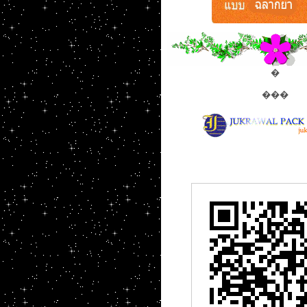
�
���