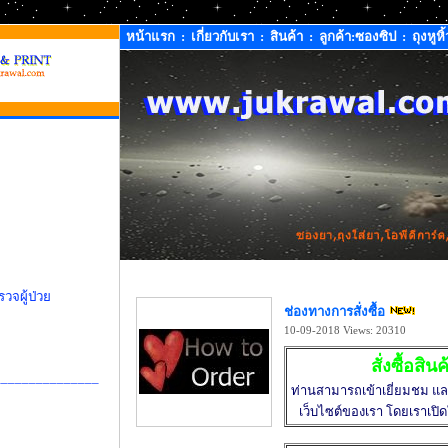
หน้าแรก
:
เกี่ยวกับเรา
:
สินค้า
:
ลูกค้า:ซองซิป
:
ถุงหูหิ้
วจผู้ป่วย
ช่องทางการสั่งซื้อ
10-09-2018
Views: 20310
สั่งซื้อสิ
_______________
ท่านสามารถเข้าเยี่ยมชม และ
เว็บไซต์ของเรา โดยเราเปิด