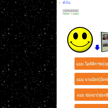
ทั่วไป
Online:
1
user(s)