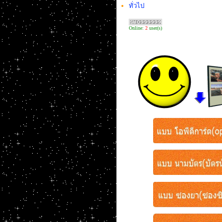
ทั่วไป
Online:
2
user(s)