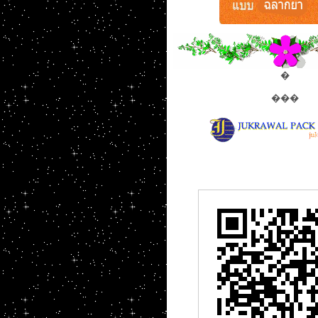
�
���