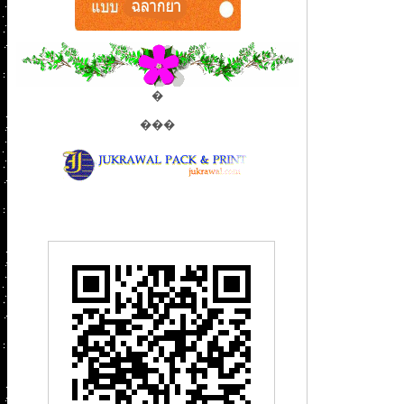
�
���