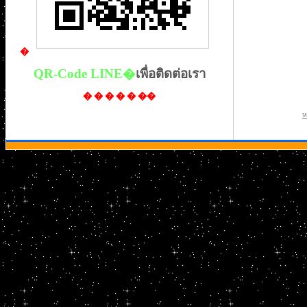
�
QR-Code LINE�
เพื่อติดต่อเรา
� � � � � �
�
ห